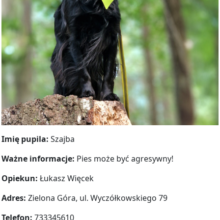
Imię pupila:
Szajba
Ważne informacje:
Pies może być agresywny!
Opiekun:
Łukasz Więcek
Adres:
Zielona Góra, ul. Wyczółkowskiego 79
Telefon:
733345610